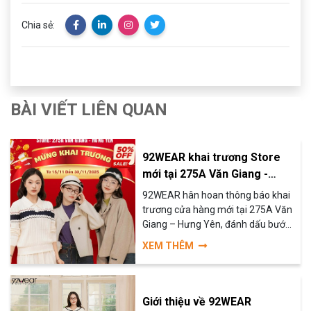
Chia sẻ:
BÀI VIẾT LIÊN QUAN
92WEAR khai trương Store
mới tại 275A Văn Giang -
Hưng Yên
92WEAR hân hoan thông báo khai
trương cửa hàng mới tại 275A Văn
Giang – Hưng Yên, đánh dấu bước
tiến quan trọng trong hành trình
XEM THÊM
mang thời trang thiết kế cao cấp
đến gần hơn với khách hàng trên
toàn quốc. Sự kiện lần này là dịp để
92WEAR ra mắt những thiết kế
Giới thiệu về 92WEAR