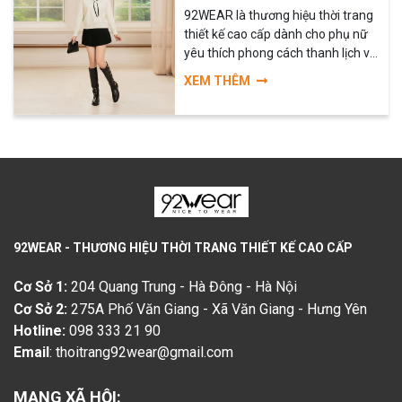
hiện đại, tinh tế và chuẩn phong
92WEAR là thương hiệu thời trang
cách Hàn Quốc, phù hợp với nàng
thiết kế cao cấp dành cho phụ nữ
công sở, nàng trendy và cả những
yêu thích phong cách thanh lịch và
cô gái yêu thích phong cách thời
hiện đại. Với định hướng trở thành
thượng, tối giản.
XEM THÊM
shop thời trang thiết kế được yêu
thích hàng đầu, 92WEAR mang
đến những sản phẩm chất lượng,
tinh tế và phù hợp với xu hướng
thời trang quốc tế.
92WEAR - THƯƠNG HIỆU THỜI TRANG THIẾT KẾ CAO CẤP
Cơ Sở 1:
204 Quang Trung - Hà Đông - Hà Nội
Cơ Sở 2:
275A Phố Văn Giang - Xã Văn Giang - Hưng Yên
Hotline:
098 333 21 90
Email
:
thoitrang92wear@gmail.com
MẠNG XÃ HỘI: