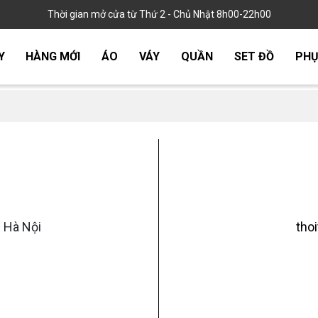
Thời gian mở cửa từ Thứ 2 - Chủ Nhật 8h00-22h00
Y
HÀNG MỚI
ÁO
VÁY
QUẦN
SET ĐỒ
PHỤ
 Hà Nội
tho