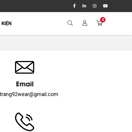
0
 KIỆN
Email
itrang92wear@gmail.com