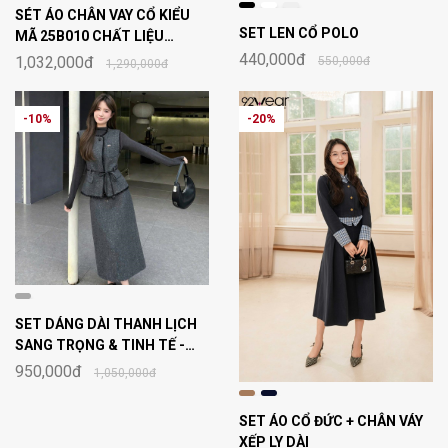
SÉT ÁO CHÂN VAY CỔ KIỂU
SET LEN CỔ POLO
MÃ 25B010 CHẤT LIỆU
NHUNG CAO CẤP - KIỂU
440,000đ
1,032,000đ
550,000đ
1,290,000đ
DÁNG ĐỘC ĐÁO VÀ THU HÚT
- CHẤT LIỆU MỀM MẠI VÀ
THOẢI MÁI
-10%
-20%
SET DÁNG DÀI THANH LỊCH
SANG TRỌNG & TINH TẾ -
THIẾT KẾ NHẸ NHÀNG THOẢI
950,000đ
1,050,000đ
MÁI - SẢN PHẨM RẤT CUỐN
CHO MỌI HOÀN CẢNH
SET ÁO CỔ ĐỨC + CHÂN VÁY
XẾP LY DÀI