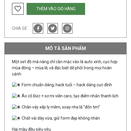
THÊM VÀO GIỎ HÀNG
CHIA SẺ:
MÔ TẢ SẢN PHẨM
Một set đồ mà nàng chỉ cần mặc vào là auto xinh, cực hợp
mùa đông – mùa lễ, và đặc biệt dễ phối trong mọi hoàn
cảnh:
Form chuẩn dáng, hack tuổi – hack dáng cực đỉnh
Áo cổ Đức + sơ mi viền caro, tạo điểm nhấn thanh lịch
Chân váy xếp ly mềm, xoay nhẹ là “đốn tim”
Chất vải dày vừa, giữ form đẹp không nhăn
Hai màu đều siêu yêu