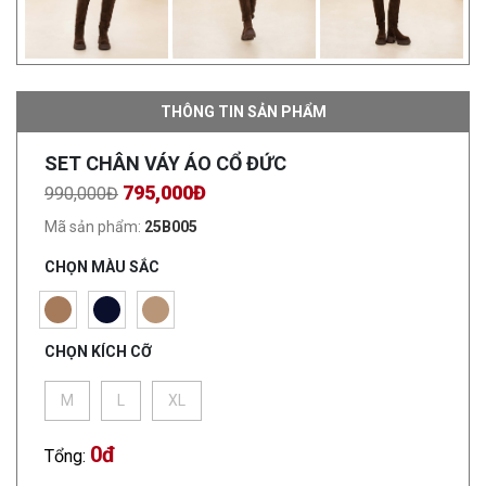
THÔNG TIN SẢN PHẨM
SET CHÂN VÁY ÁO CỔ ĐỨC
795,000Đ
990,000Đ
Mã sản phẩm:
25B005
CHỌN MÀU SẮC
CHỌN KÍCH CỠ
M
L
XL
0
đ
Tổng: