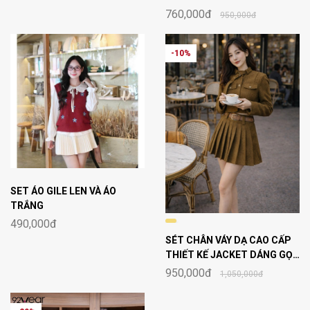
760,000đ
950,000đ
-10%
SET ÁO GILE LEN VÀ ÁO
TRẮNG
490,000đ
SÉT CHÂN VÁY DẠ CAO CẤP
THIẾT KẾ JACKET DÁNG GỌN
KẾT HỢP CHÂN VÁY XẾP LY
950,000đ
1,050,000đ
CHẤT LIỆU MỀM MẠI THOẢI
MÁI PHÙ HỢP NHIỀU DỊP